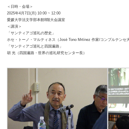
＜日時・会場＞
2025年4月7日(月) 10:00 ~ 12:00
愛媛大学法文学部本館8階大会議室
＜講演＞
「サンティアゴ巡礼の歴史」
ホセ・トーノ・マルティネス（Josè Tono Mrtínez 作家/コンプルテン
「サンティアゴ巡礼と四国遍路」
胡 光（四国遍路・世界の巡礼研究センター長）