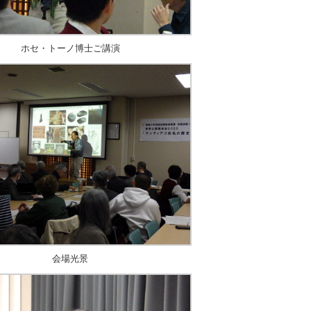
ホセ・トーノ博士ご講演
会場光景