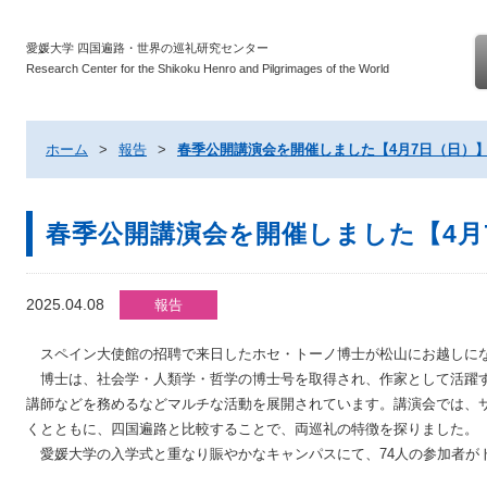
愛媛大学 四国遍路・世界の巡礼研究センター
Research Center for the Shikoku Henro and Pilgrimages of the World
ホーム
>
報告
>
春季公開講演会を開催しました【4月7日（日）
春季公開講演会を開催しました【4月
2025.04.08
報告
スペイン大使館の招聘で来日したホセ・トーノ博士が松山にお越しに
博士は、社会学・人類学・哲学の博士号を取得され、作家として活躍す
講師などを務めるなどマルチな活動を展開されています。講演会では、
くとともに、四国遍路と比較することで、両巡礼の特徴を探りました。
愛媛大学の入学式と重なり賑やかなキャンパスにて、74人の参加者が