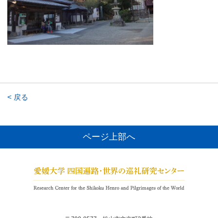
< 戻る
ページ上部へ