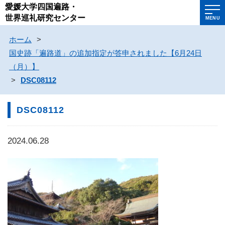
愛媛大学四国遍路・
世界巡礼研究センター
MENU
ホーム
>
国史跡「遍路道」の追加指定が答申されました【6月24日
（月）】
>
DSC08112
DSC08112
2024.06.28